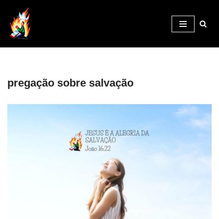
Pular
para
o
conteúdo
pregação sobre salvação