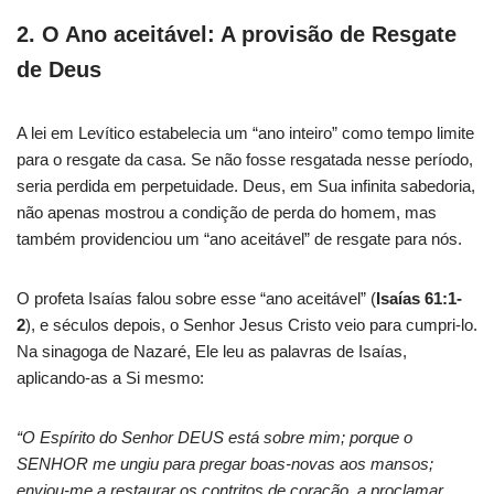
2. O Ano aceitável: A provisão de Resgate
de Deus
A lei em Levítico estabelecia um “ano inteiro” como tempo limite
para o resgate da casa. Se não fosse resgatada nesse período,
seria perdida em perpetuidade. Deus, em Sua infinita sabedoria,
não apenas mostrou a condição de perda do homem, mas
também providenciou um “ano aceitável” de resgate para nós.
O profeta Isaías falou sobre esse “ano aceitável” (
Isaías 61:1-
2
), e séculos depois, o Senhor Jesus Cristo veio para cumpri-lo.
Na sinagoga de Nazaré, Ele leu as palavras de Isaías,
aplicando-as a Si mesmo:
“O Espírito do Senhor DEUS está sobre mim; porque o
SENHOR me ungiu para pregar boas-novas aos mansos;
enviou-me a restaurar os contritos de coração, a proclamar