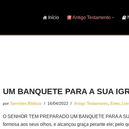
Início
Antigo Testamento
UM BANQUETE PARA A SUA IGRE
por
Sermões Bíblicos
16/04/2022
Antigo Testamento
,
Ester
,
Livr
O SENHOR TEM PREPARADO UM BANQUETE PARA A SUA IGR
formosa aos seus olhos, e alcançou graça perante ele; pelo q