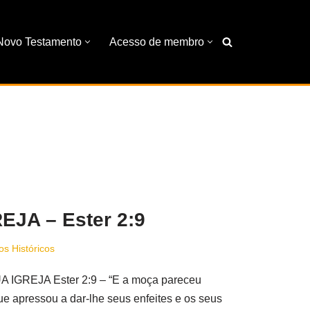
Novo Testamento
Acesso de membro
JA – Ester 2:9
os Históricos
EJA Ester 2:9 – “E a moça pareceu
ue apressou a dar-lhe seus enfeites e os seus