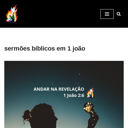
Pular
para
o
conteúdo
sermões bíblicos em 1 joão