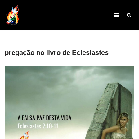
Pular
para
o
conteúdo
pregação no livro de Eclesiastes