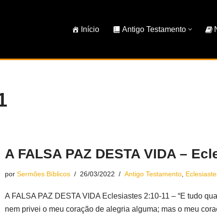
Início
Antigo Testamento
1
A FALSA PAZ DESTA VIDA – Ecle
por
Sermões Bíblicos
26/03/2022
Antigo Testamento
,
Eclesiaste
A FALSA PAZ DESTA VIDA Eclesiastes 2:10-11 – “E tudo qua
nem privei o meu coração de alegria alguma; mas o meu coraç