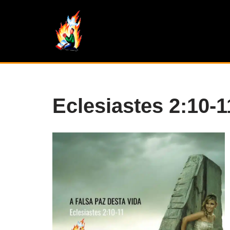
Pular
para
o
conteúdo
Eclesiastes 2:10-1