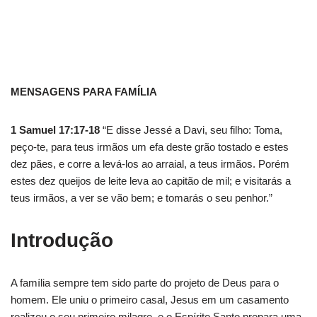
MENSAGENS PARA FAMÍLIA
1 Samuel 17:17-18
“E disse Jessé a Davi, seu filho: Toma,
peço-te, para teus irmãos um efa deste grão tostado e estes
dez pães, e corre a levá-los ao arraial, a teus irmãos. Porém
estes dez queijos de leite leva ao capitão de mil; e visitarás a
teus irmãos, a ver se vão bem; e tomarás o seu penhor.”
Introdução
A família sempre tem sido parte do projeto de Deus para o
homem. Ele uniu o primeiro casal, Jesus em um casamento
realizou o seu primeiro milagre, e o Espírito Santo prepara uma