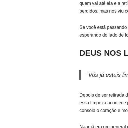
quem vai até ela e a re
perdidos, mas nos viu c
Se você está passando p
esperando do lado de for
DEUS NOS 
“Vós já estais l
Depois de ser retirada d
essa limpeza acontece p
consola o coração e mos
Naamã era um general q