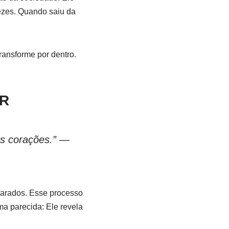
vezes. Quando saiu da
ransforme por dentro.
OR
os corações.” —
parados. Esse processo
ma parecida: Ele revela