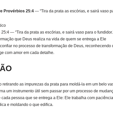
e Provérbios 25:4
— “Tira da prata as escórias, e sairá vaso pa
ico
25:4 — “Tira da prata as escórias, e sairá vaso para o fundidor.
ormação que Deus realiza na vida de quem se entrega a Ele
confiar no processo de transformação de Deus, reconhecendo 
age com amor em cada detalhe.
ÇÃO
 retirando as impurezas da prata para moldá-la em um belo vas
rna um instrumento útil sem passar por um processo de mudanç
 cada pessoa que se entrega a Ele: Ele trabalha com paciência
ica e moldando o que edifica.