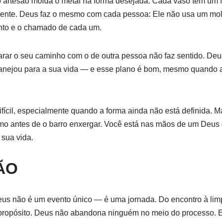
o artesão molda o metal na forma desejada. Cada vaso tem um f
erente. Deus faz o mesmo com cada pessoa: Ele não usa um mo
ento e o chamado de cada um.
parar o seu caminho com o de outra pessoa não faz sentido. De
anejou para a sua vida — e esse plano é bom, mesmo quando 
ifícil, especialmente quando a forma ainda não está definida. M
esmo antes de o barro enxergar. Você está nas mãos de um Deu
sua vida.
ÃO
eus não é um evento único — é uma jornada. Do encontro à lim
 propósito. Deus não abandona ninguém no meio do processo. E