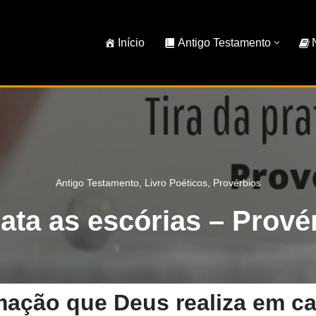
Início
Antigo Testamento
Antigo Testamento
,
Livro Poéticos
,
Provérbios
rata as escórias – Prové
mação que Deus realiza em ca