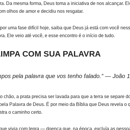
tira. Da mesma forma, Deus toma a iniciativa de nos alcançar. E
om olhos de amor e decidiu nos resgatar.
or uma fase difícil hoje, saiba que Deus já está com você ness
a. Ele veio até você, e esse encontro é o início de tudo.
LIMPA COM SUA PALAVRA
impos pela palavra que vos tenho falado.” — João 
o chão, a prata precisa ser lavada para que a terra se separe do
ela Palavra de Deus. É por meio da Bíblia que Deus revela o 
tra o caminho certo.
ue vivia com lepra — doença que, na época, excluía as pesso