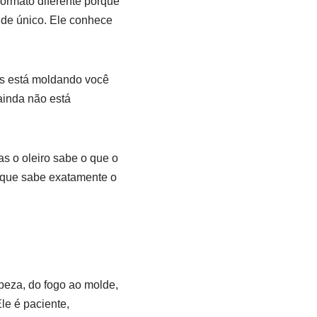
ormato diferente porque
lde único. Ele conhece
us está moldando você
ainda não está
as o oleiro sabe o que o
s que sabe exatamente o
peza, do fogo ao molde,
le é paciente,