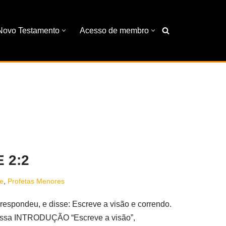
Novo Testamento
Acesso de membro
 2:2
e
,
Profetas Menores
ndeu, e disse: Escreve a visão e correndo.
 passa INTRODUÇÃO “Escreve a visão”,