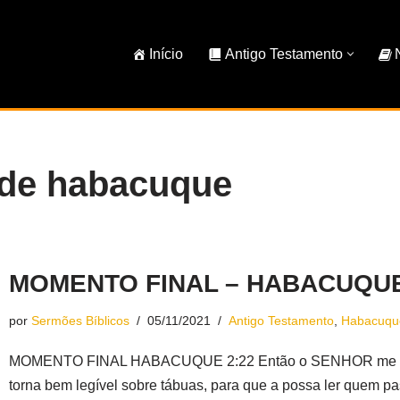
Início
Antigo Testamento
 de habacuque
MOMENTO FINAL – HABACUQUE
por
Sermões Bíblicos
05/11/2021
Antigo Testamento
,
Habacuqu
MOMENTO FINAL HABACUQUE 2:22 Então o SENHOR me respo
torna bem legível sobre tábuas, para que a possa ler quem