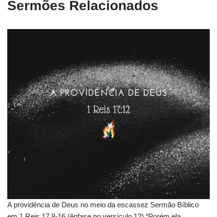
Sermões Relacionados
A providência de Deus no meio da escassez Sermão Bíblico
em 1 Reis 17.8-16 (ênfase no versículo 12) “Porém ela